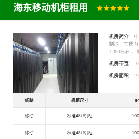
海东移动机柜租用
机房简介：
中
制冷，在原有
1.393左右
机房带宽：
1
机房面积：
1
线路
机柜尺寸
I
移动
标准48U机柜
10
移动
标准48U机柜
10