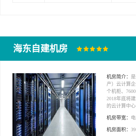
海东自建机房
机房简介：
是
产）云计算企
个机柜、760
2018年底将
的云计算中心
机房带宽：
电
机房面积：
39