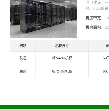
项目建设，一期
器，PUE值设
机房带宽：
1
机房面积：
3
线路
机柜尺寸
I
联通
标准48U机柜
50
联通
标准48U机柜
50