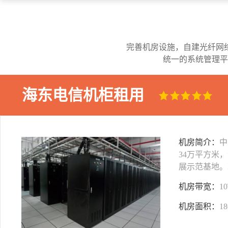
完善机房设施，自建光纤网
统一的系统管理平
海东电信机柜租用
机房简介：
中
34万平方米
展示范基地。
机房带宽：
1
机房面积：
1