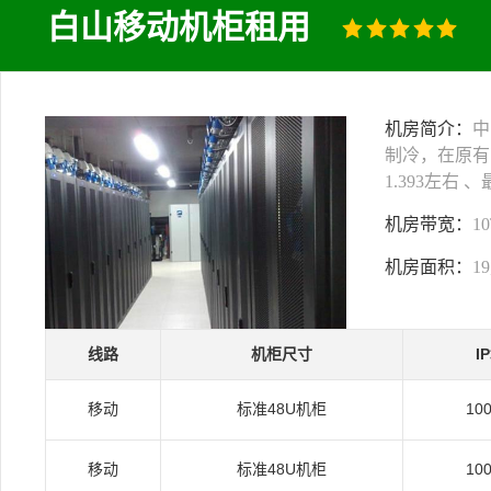
白山移动机柜租用
机房简介：
中
制冷，在原有
1.393左右
机房带宽：
1
机房面积：
1
线路
机柜尺寸
I
移动
标准48U机柜
10
移动
标准48U机柜
10