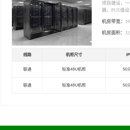
项目建设，一期
器，PUE值设
机房带宽：
1
机房面积：
3
线路
机柜尺寸
I
联通
标准48U机柜
50
联通
标准48U机柜
50