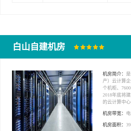
白山自建机房
机房简介：
是
产）云计算企
个机柜、760
2018年底将
的云计算中心
机房带宽：
电
机房面积：
39