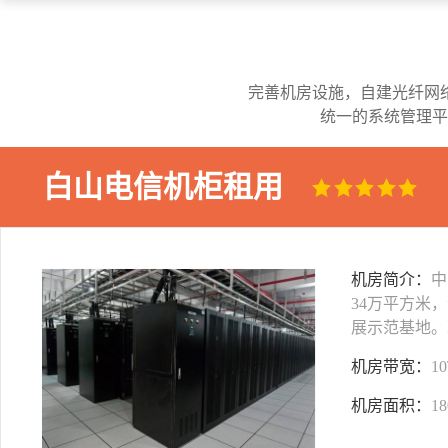
完善机房设施，自建光纤网
统一的系统管理平
白山电信机柜租用
机房简介：
中
34万平方米
展示范基地。
机房带宽：
1
机房面积：
1