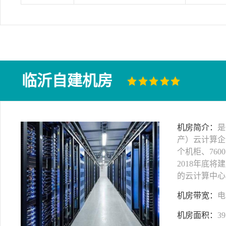
临沂自建机房
机房简介：
是
产）云计算企
个机柜、760
2018年底将
的云计算中心
机房带宽：
电
机房面积：
39