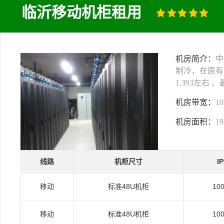
临沂移动机柜租用
机房简介：
中
制冷，在原有
1.393左右
机房带宽：
1
机房面积：
1
线路
机柜尺寸
I
移动
标准48U机柜
10
移动
标准48U机柜
10