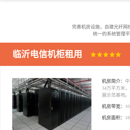
完善机房设施，自建光纤网
统一的系统管理平
临沂电信机柜租用
机房简介：
中
34万平方米
展示范基地。
机房带宽：
1
机房面积：
1