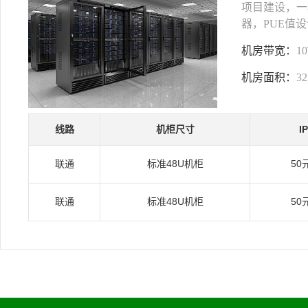
项目建设，一期
器，PUE值设
机房带宽：
1
机房面积：
3
线路
机柜尺寸
I
联通
标准48U机柜
50
联通
标准48U机柜
50