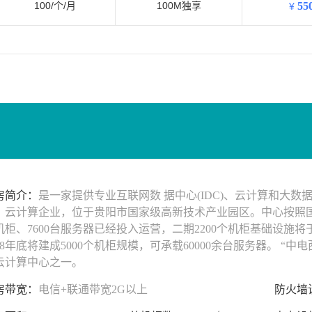
100/个/月
100M独享
55
¥
房简介：
是一家提供专业互联网数 据中心(IDC)、云计算和大
）云计算企业，位于贵阳市国家级高新技术产业园区。中心按照国标
机柜、7600台服务器已经投入运营，二期2200个机柜基础设施将于2
018年底将建成5000个机柜规模，可承载60000余台服务器。 
云计算中心之一。
房带宽：
电信+联通带宽2G以上
防火墙