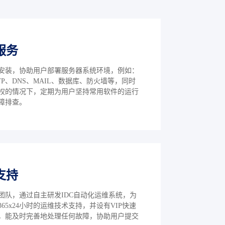
服务
安装，协助用户部署服务器系统环境，例如：
TP、DNS、MAIL、数据库、防火墙等，同时
权的情况下，定期为用户坚持常用软件的运行
障排查。
支持
团队，通过自主研发IDC自动化运维系统，为
65x24小时的运维技术支持，并设有VIP快速
，能及时完善地处理任何故障，协助用户提交