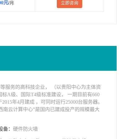
00元
/月
立即咨询
数据等服务的高科技企业， （以贵阳中心为主体资
A级、国际T4级标准建设， 一期目前有660
015年4月建成 ，可同时运行25000台服务器。
“中电西南云计算中心”是国内已建成投产的规模最大
设备：
硬件防火墙