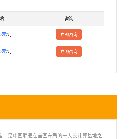
格
咨询
00元
/月
立即咨询
00元
/月
立即咨询
10亩，是中国联通在全国布局的十大云计算基地之