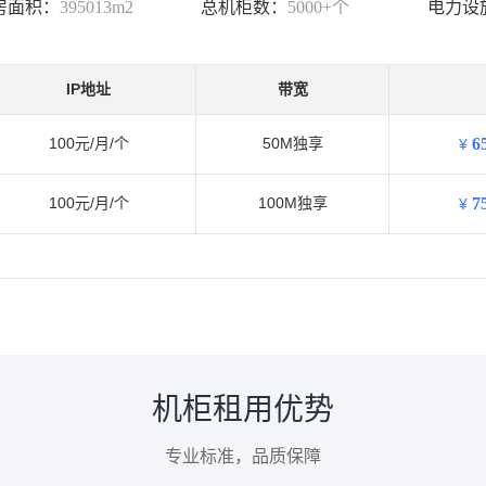
房面积：
395013m2
总机柜数：
5000+个
电力设
IP地址
带宽
100元/月/个
50M独享
6
¥
100元/月/个
100M独享
7
¥
机柜租用优势
专业标准，品质保障