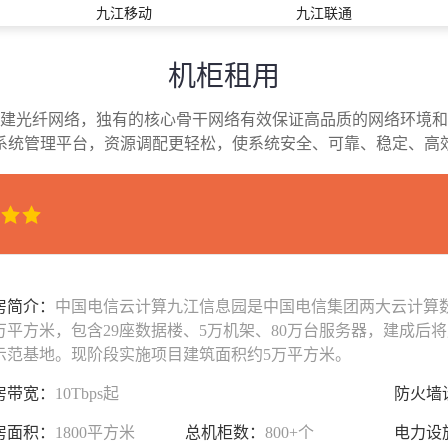
九江移动
九江联通
机柜租用
建光纤网络，独有的核心骨干网络有效保证高品质的网络环境和
系统管理平台，资源调配更轻松，使系统安全、可靠、稳定、高
房简介：
中国电信云计算九江信息园是中国电信集团两大云计算数
4万平方米，包含29座数据楼、5万机架、80万台服务器，建成
示范基地。现阶段实施项目建筑面积约5万平方米。
房带宽：
10Tbps起
防火墙
房面积：
1800平方米
总机柜数：
800+个
电力设