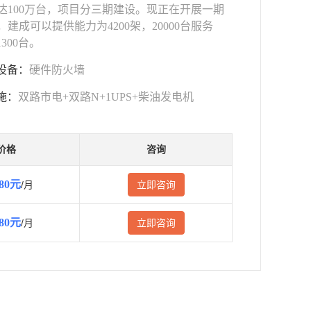
达100万台，项目分三期建设。现正在开展一期
建成可以提供能力为4200架，20000台服务
300台。
设备：
硬件防火墙
施：
双路市电+双路N+1UPS+柴油发电机
价格
咨询
380元
/月
立即咨询
980元
/月
立即咨询