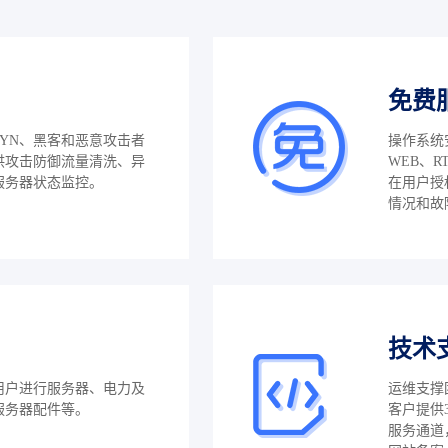
免费
SYN、黑客和恶意攻击者
操作系统
供攻击防御流量清洗、异
WEB、R
服务器状态监控。
在用户授
情况和故
技术
助用户进行服务器、电力及
运维支撑
服务器配件等。
客户提供3
服务通道