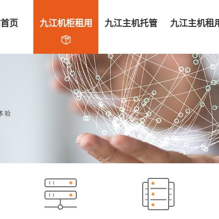
站首页
九江机柜租用
九江主机托管
九江主机租