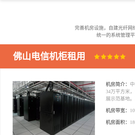
完善机房设施，自建光纤网
统一的系统管理平
佛山电信机柜租用
机房简介：
中
34万平方米
展示范基地。
机房带宽：
1
机房面积：
1