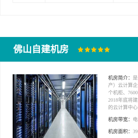
佛山自建机房
机房简介：
是
产）云计算企
个机柜、760
2018年底将
的云计算中心
机房带宽：
电
机房面积：
39