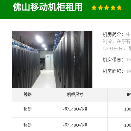
佛山移动机柜租用
机房简介：
中
制冷，在原有
1.393左右
机房带宽：
1
机房面积：
1
线路
机柜尺寸
I
移动
标准48U机柜
10
移动
标准48U机柜
10