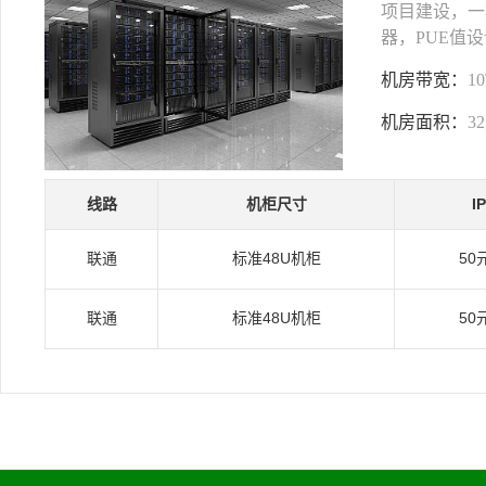
项目建设，一期
器，PUE值设
机房带宽：
1
机房面积：
3
线路
机柜尺寸
I
联通
标准48U机柜
50
联通
标准48U机柜
50