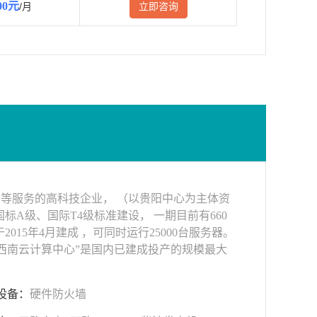
00元
/月
立即咨询
数据等服务的高科技企业， （以贵阳中心为主体资
A级、国际T4级标准建设， 一期目前有660
015年4月建成 ，可同时运行25000台服务器。
“中电西南云计算中心”是国内已建成投产的规模最大
设备：
硬件防火墙