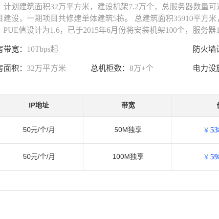
，计划建筑面积32万平方米，建设机架7.2万个，总服务器数量可
目建设，一期项目共修建单体建筑5栋。 总建筑面积35910平方米，
，PUE值设计为1.6，已于2015年6月份将安装机架100个，服务器1
房带宽：
10Tbps起
防火墙
房面积：
32万平方米
总机柜数：
8万+个
电力设
IP地址
带宽
50元/个/月
50M独享
5
¥
50元/个/月
100M独享
5
¥