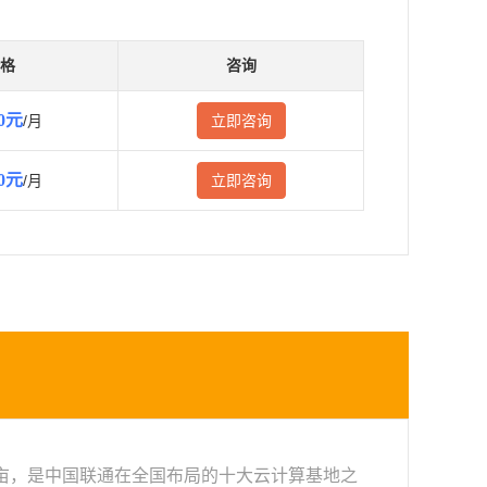
格
咨询
00元
/月
立即咨询
00元
/月
立即咨询
10亩，是中国联通在全国布局的十大云计算基地之