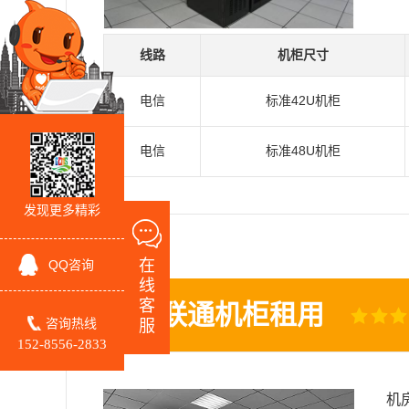
线路
机柜尺寸
电信
标准42U机柜
电信
标准48U机柜
发现更多精彩
在
QQ咨询
线
客
长治联通机柜租用
咨询热线
服
152-8556-2833
机