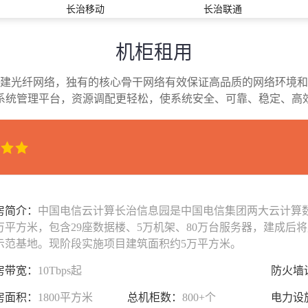
长治移动
长治联通
机柜租用
建光纤网络，独有的核心骨干网络有效保证高品质的网络环境和
系统管理平台，资源调配更轻松，使系统安全、可靠、稳定、高
房简介：
中国电信云计算长治信息园是中国电信集团两大云计算数
4万平方米，包含29座数据楼、5万机架、80万台服务器，建成
示范基地。现阶段实施项目建筑面积约5万平方米。
房带宽：
10Tbps起
防火墙
房面积：
1800平方米
总机柜数：
800+个
电力设