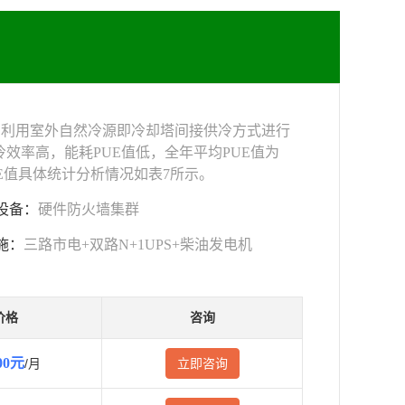
与利用室外自然冷源即冷却塔间接供冷方式进行
效率高，能耗PUE值低，全年平均PUE值为
其PUE值具体统计分析情况如表7所示。
设备：
硬件防火墙集群
施：
三路市电+双路N+1UPS+柴油发电机
价格
咨询
00元
/月
立即咨询