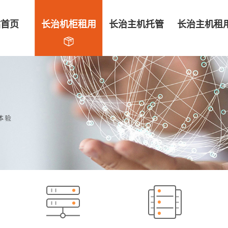
站首页
长治机柜租用
长治主机托管
长治主机租