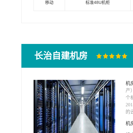
移动
标准48U机柜
长治自建机房
机
产
个
2
的
机